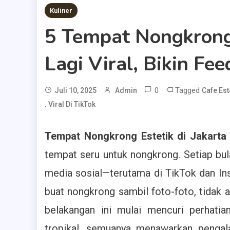
Kuliner
5 Tempat Nongkrong 
Lagi Viral, Bikin Fe
0
Tagged
Juli 10, 2025
Admin
Cafe Est
,
Viral Di TikTok
Tempat Nongkrong Estetik di Jakarta 
tempat seru untuk nongkrong. Setiap bulan
media sosial—terutama di TikTok dan In
buat nongkrong sambil foto-foto, tidak 
belakangan ini mulai mencuri perhatia
tropikal, semuanya menawarkan pengal