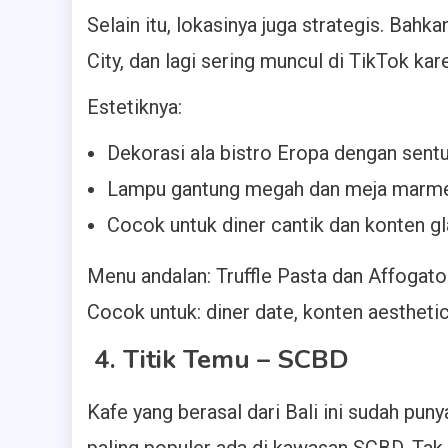
Selain itu, lokasinya juga strategis. Bahka
City, dan lagi sering muncul di TikTok k
Estetiknya:
Dekorasi ala bistro Eropa dengan sent
Lampu gantung megah dan meja marmer 
Cocok untuk diner cantik dan konten g
Menu andalan: Truffle Pasta dan Affogato
Cocok untuk: diner date, konten aestheti
4. Titik Temu – SCBD
Kafe yang berasal dari Bali ini sudah pun
paling populer ada di kawasan SCBD. Tak