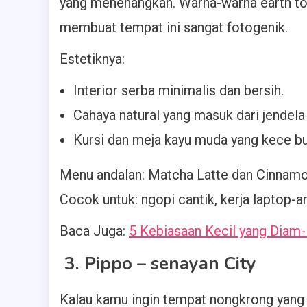
yang menenangkan. Warna-warna earth tone
membuat tempat ini sangat fotogenik.
Estetiknya:
Interior serba minimalis dan bersih.
Cahaya natural yang masuk dari jendela
Kursi dan meja kayu muda yang kece bu
Menu andalan: Matcha Latte dan Cinnamo
Cocok untuk: ngopi cantik, kerja laptop-an
Baca Juga:
5 Kebiasaan Kecil yang Diam
3. Pippo – senayan City
Kalau kamu ingin tempat nongkrong yang c