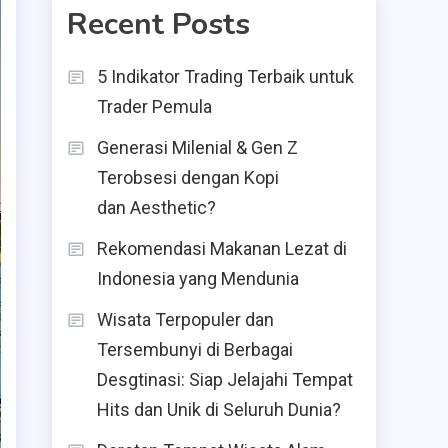
Recent Posts
5 Indikator Trading Terbaik untuk
Trader Pemula
Generasi Milenial & Gen Z
Terobsesi dengan Kopi
dan Aesthetic?
Rekomendasi Makanan Lezat di
Indonesia yang Mendunia
Wisata Terpopuler dan
Tersembunyi di Berbagai
Desgtinasi: Siap Jelajahi Tempat
Hits dan Unik di Seluruh Dunia?