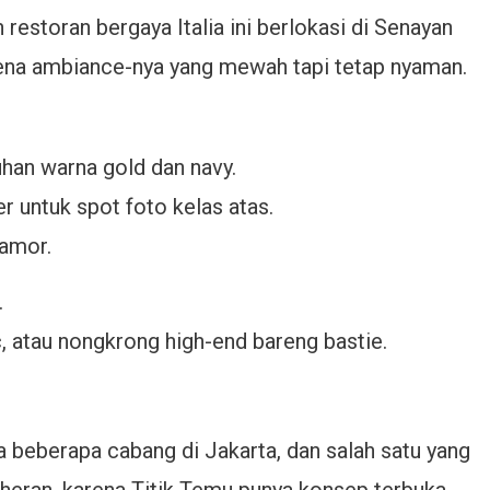
n restoran bergaya Italia ini berlokasi di Senayan
arena ambiance-nya yang mewah tapi tetap nyaman.
uhan warna gold dan navy.
untuk spot foto kelas atas.
lamor.
.
c, atau nongkrong high-end bareng bastie.
ya beberapa cabang di Jakarta, dan salah satu yang
 heran, karena Titik Temu punya konsep terbuka