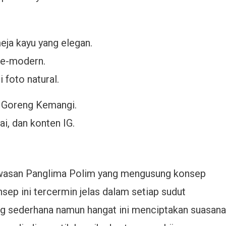
ja kayu yang elegan.
ge-modern.
 foto natural.
 Goreng Kemangi.
i, dan konten IG.
awasan Panglima Polim yang mengusung konsep
sep ini tercermin jelas dalam setiap sudut
ng sederhana namun hangat ini menciptakan suasana