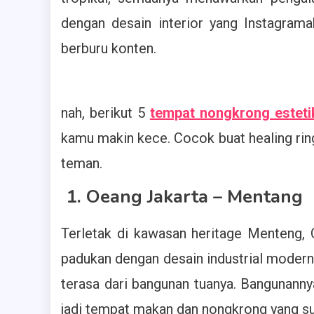
dengan desain interior yang Instagram
berburu konten.
nah, berikut 5
tempat nongkrong esteti
kamu makin kece. Cocok buat healing ring
teman.
1. Oeang Jakarta – Mentang
Terletak di kawasan heritage Menteng,
padukan dengan desain industrial modern.
terasa dari bangunan tuanya. Bangunannya
jadi tempat makan dan nongkrong yang su