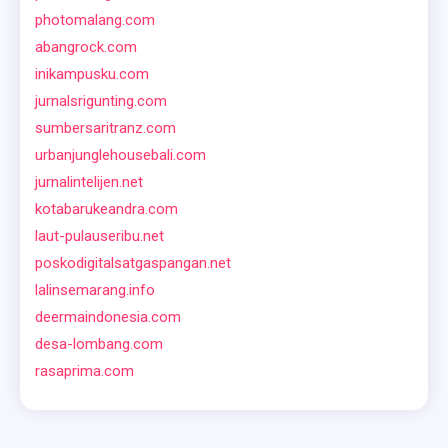
photomalang.com
abangrock.com
inikampusku.com
jurnalsrigunting.com
sumbersaritranz.com
urbanjunglehousebali.com
jurnalintelijen.net
kotabarukeandra.com
laut-pulauseribu.net
poskodigitalsatgaspangan.net
lalinsemarang.info
deermaindonesia.com
desa-lombang.com
rasaprima.com