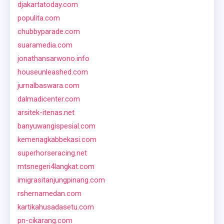
djakartatoday.com
populita.com
chubbyparade.com
suaramedia.com
jonathansarwono.info
houseunleashed.com
jurnalbaswara.com
dalmadicenter.com
arsitek-itenas.net
banyuwangispesial.com
kemenagkabbekasi.com
superhorseracing.net
mtsnegeri4langkat.com
imigrasitanjungpinang.com
rshernamedan.com
kartikahusadasetu.com
pn-cikarang.com