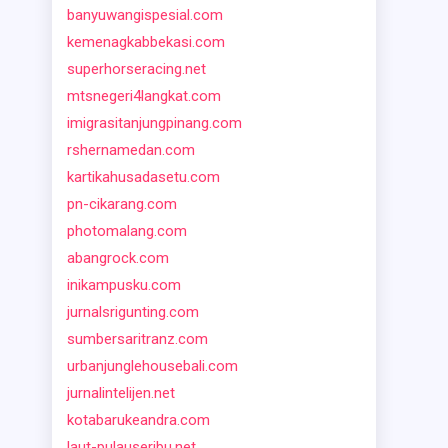
banyuwangispesial.com
kemenagkabbekasi.com
superhorseracing.net
mtsnegeri4langkat.com
imigrasitanjungpinang.com
rshernamedan.com
kartikahusadasetu.com
pn-cikarang.com
photomalang.com
abangrock.com
inikampusku.com
jurnalsrigunting.com
sumbersaritranz.com
urbanjunglehousebali.com
jurnalintelijen.net
kotabarukeandra.com
laut-pulauseribu.net