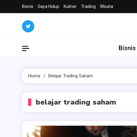
Skip
Bisnis
Gaya Hidup
Kuliner
Trading
Wisata
to
content
Bisnis
Home
Belajar Trading Saham
belajar trading saham