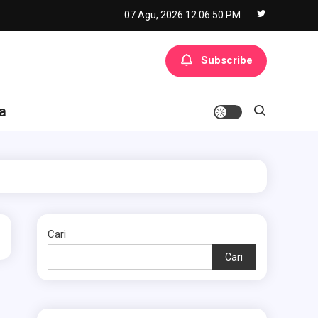
07 Agu, 2026
12:06:51 PM
Subscribe
a
Cari
Cari