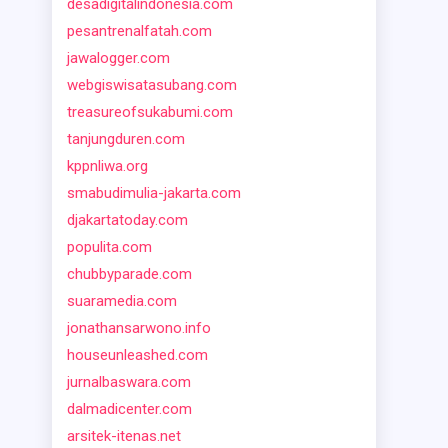
desadigitalindonesia.com
pesantrenalfatah.com
jawalogger.com
webgiswisatasubang.com
treasureofsukabumi.com
tanjungduren.com
kppnliwa.org
smabudimulia-jakarta.com
djakartatoday.com
populita.com
chubbyparade.com
suaramedia.com
jonathansarwono.info
houseunleashed.com
jurnalbaswara.com
dalmadicenter.com
arsitek-itenas.net