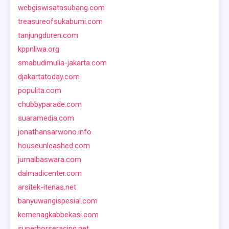
webgiswisatasubang.com
treasureofsukabumi.com
tanjungduren.com
kppnliwa.org
smabudimulia-jakarta.com
djakartatoday.com
populita.com
chubbyparade.com
suaramedia.com
jonathansarwono.info
houseunleashed.com
jurnalbaswara.com
dalmadicenter.com
arsitek-itenas.net
banyuwangispesial.com
kemenagkabbekasi.com
superhorseracing.net