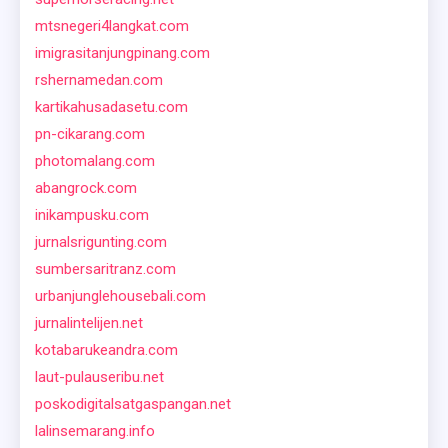
mtsnegeri4langkat.com
imigrasitanjungpinang.com
rshernamedan.com
kartikahusadasetu.com
pn-cikarang.com
photomalang.com
abangrock.com
inikampusku.com
jurnalsrigunting.com
sumbersaritranz.com
urbanjunglehousebali.com
jurnalintelijen.net
kotabarukeandra.com
laut-pulauseribu.net
poskodigitalsatgaspangan.net
lalinsemarang.info