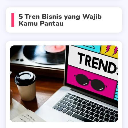
5 Tren Bisnis yang Wajib
Kamu Pantau