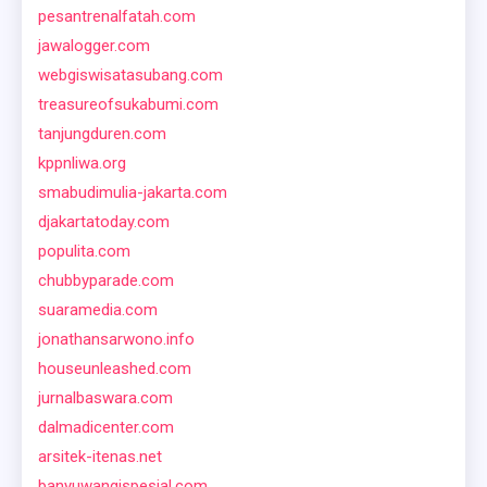
pesantrenalfatah.com
jawalogger.com
webgiswisatasubang.com
treasureofsukabumi.com
tanjungduren.com
kppnliwa.org
smabudimulia-jakarta.com
djakartatoday.com
populita.com
chubbyparade.com
suaramedia.com
jonathansarwono.info
houseunleashed.com
jurnalbaswara.com
dalmadicenter.com
arsitek-itenas.net
banyuwangispesial.com