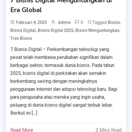
7 Bisnis Digital Menguntungkan di
Era Global
0
Tagged
,
Februari 4, 2025
Admin
Bisnis
,
,
,
Bisnis Digital
Bisnis Digital 2025
Bisnis Menguntungkan
Tren Bisnis
7 Bisnis Digital – Perkembangan teknologi yang
pesat telah membawa perubahan signifikan dalam
berbagai sektor, termasuk dunia bisnis. Pada tahun
2025, bisnis digital di perkirakan akan semakin
berkembang seiring dengan meningkatnya
penggunaan internet dan adopsi teknologi baru. Bagi
para pengusaha atau mereka yang ingin usaha,
peluang di dunia bisnis digital sangat terbuk lebar.
Berikut ini […]
Read More
2 Mins Read