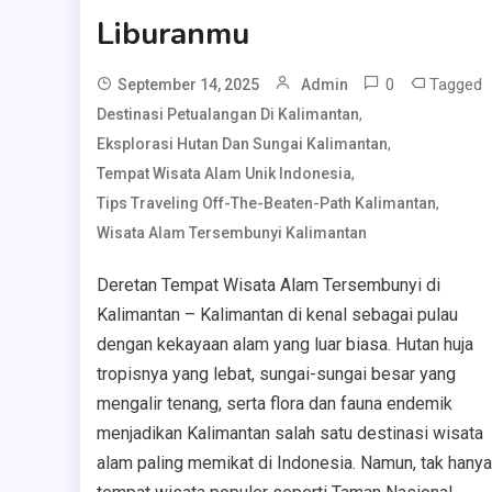
Liburanmu
0
Tagged
September 14, 2025
Admin
,
Destinasi Petualangan Di Kalimantan
,
Eksplorasi Hutan Dan Sungai Kalimantan
,
Tempat Wisata Alam Unik Indonesia
,
Tips Traveling Off-The-Beaten-Path Kalimantan
Wisata Alam Tersembunyi Kalimantan
Deretan Tempat Wisata Alam Tersembunyi di
Kalimantan – Kalimantan di kenal sebagai pulau
dengan kekayaan alam yang luar biasa. Hutan huja
tropisnya yang lebat, sungai-sungai besar yang
mengalir tenang, serta flora dan fauna endemik
menjadikan Kalimantan salah satu destinasi wisata
alam paling memikat di Indonesia. Namun, tak hanya