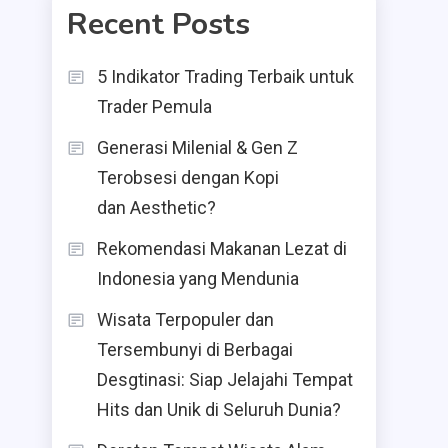
Recent Posts
5 Indikator Trading Terbaik untuk
Trader Pemula
Generasi Milenial & Gen Z
Terobsesi dengan Kopi
dan Aesthetic?
Rekomendasi Makanan Lezat di
Indonesia yang Mendunia
Wisata Terpopuler dan
Tersembunyi di Berbagai
Desgtinasi: Siap Jelajahi Tempat
Hits dan Unik di Seluruh Dunia?