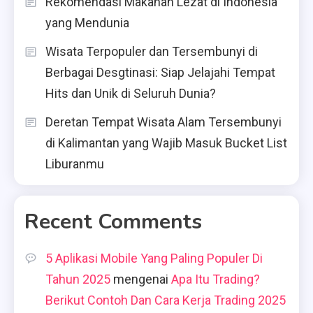
Rekomendasi Makanan Lezat di Indonesia
yang Mendunia
Wisata Terpopuler dan Tersembunyi di
Berbagai Desgtinasi: Siap Jelajahi Tempat
Hits dan Unik di Seluruh Dunia?
Deretan Tempat Wisata Alam Tersembunyi
di Kalimantan yang Wajib Masuk Bucket List
Liburanmu
Recent Comments
5 Aplikasi Mobile Yang Paling Populer Di
Tahun 2025
mengenai
Apa Itu Trading?
Berikut Contoh Dan Cara Kerja Trading 2025