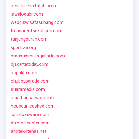
pesantrenalfatah.com
jawalogger.com
webgiswisatasubang.com
treasureofsukabumi.com
tanjungduren.com
kppnliwa.org
smabudimulia-jakarta.com
djakartatoday.com
populita.com
chubbyparade.com
suaramedia.com
jonathansarwono.info
houseunleashed.com
jurnalbaswara.com
dalmadicenter.com
arsitek-itenas.net