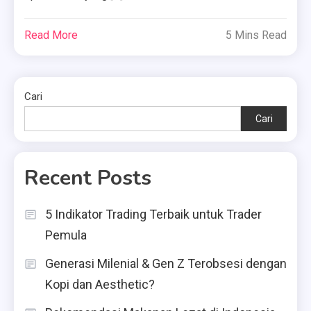
Read More
5 Mins Read
Cari
Cari
Recent Posts
5 Indikator Trading Terbaik untuk Trader
Pemula
Generasi Milenial & Gen Z Terobsesi dengan
Kopi dan Aesthetic?