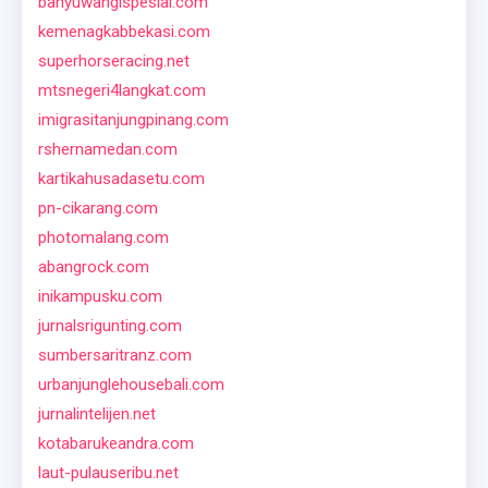
banyuwangispesial.com
kemenagkabbekasi.com
superhorseracing.net
mtsnegeri4langkat.com
imigrasitanjungpinang.com
rshernamedan.com
kartikahusadasetu.com
pn-cikarang.com
photomalang.com
abangrock.com
inikampusku.com
jurnalsrigunting.com
sumbersaritranz.com
urbanjunglehousebali.com
jurnalintelijen.net
kotabarukeandra.com
laut-pulauseribu.net