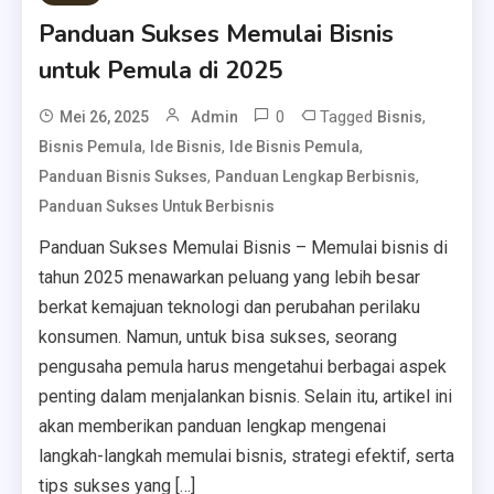
Panduan Sukses Memulai Bisnis
untuk Pemula di 2025
0
Tagged
,
Mei 26, 2025
Admin
Bisnis
,
,
,
Bisnis Pemula
Ide Bisnis
Ide Bisnis Pemula
,
,
Panduan Bisnis Sukses
Panduan Lengkap Berbisnis
Panduan Sukses Untuk Berbisnis
Panduan Sukses Memulai Bisnis – Memulai bisnis di
tahun 2025 menawarkan peluang yang lebih besar
berkat kemajuan teknologi dan perubahan perilaku
konsumen. Namun, untuk bisa sukses, seorang
pengusaha pemula harus mengetahui berbagai aspek
penting dalam menjalankan bisnis. Selain itu, artikel ini
akan memberikan panduan lengkap mengenai
langkah-langkah memulai bisnis, strategi efektif, serta
tips sukses yang […]