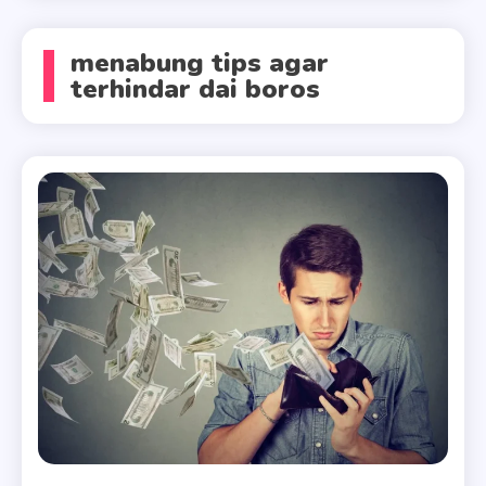
menabung tips agar
terhindar dai boros