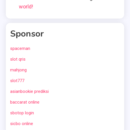
world!
Sponsor
spaceman
slot qris
mahjong
slot777
asianbookie prediksi
baccarat online
sbotop login
sicbo online