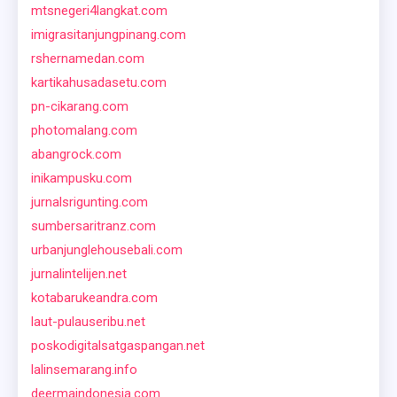
mtsnegeri4langkat.com
imigrasitanjungpinang.com
rshernamedan.com
kartikahusadasetu.com
pn-cikarang.com
photomalang.com
abangrock.com
inikampusku.com
jurnalsrigunting.com
sumbersaritranz.com
urbanjunglehousebali.com
jurnalintelijen.net
kotabarukeandra.com
laut-pulauseribu.net
poskodigitalsatgaspangan.net
lalinsemarang.info
deermaindonesia.com