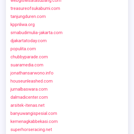
webgiswisatasubang.com
treasureofsukabumi.com
tanjungduren.com
kppnliwa.org
smabudimulia-jakarta.com
djakartatoday.com
populita.com
chubbyparade.com
suaramedia.com
jonathansarwono.info
houseunleashed.com
jurnalbaswara.com
dalmadicenter.com
arsitek-itenas.net
banyuwangispesial.com
kemenagkabbekasi.com
superhorseracing.net