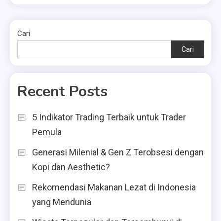
Cari
Cari
Recent Posts
5 Indikator Trading Terbaik untuk Trader
Pemula
Generasi Milenial & Gen Z Terobsesi dengan
Kopi dan Aesthetic?
Rekomendasi Makanan Lezat di Indonesia
yang Mendunia