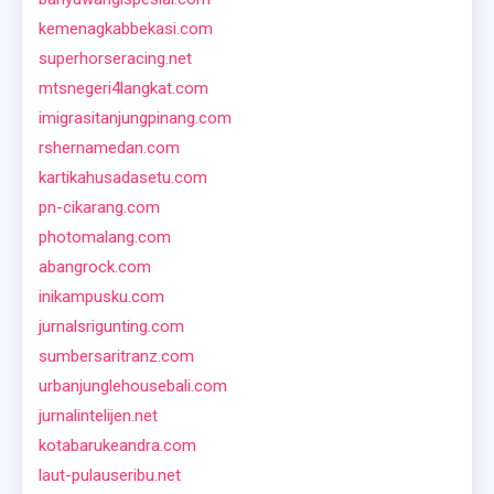
kemenagkabbekasi.com
superhorseracing.net
mtsnegeri4langkat.com
imigrasitanjungpinang.com
rshernamedan.com
kartikahusadasetu.com
pn-cikarang.com
photomalang.com
abangrock.com
inikampusku.com
jurnalsrigunting.com
sumbersaritranz.com
urbanjunglehousebali.com
jurnalintelijen.net
kotabarukeandra.com
laut-pulauseribu.net