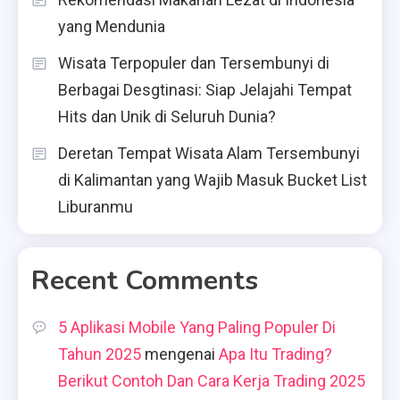
yang Mendunia
Wisata Terpopuler dan Tersembunyi di
Berbagai Desgtinasi: Siap Jelajahi Tempat
Hits dan Unik di Seluruh Dunia?
Deretan Tempat Wisata Alam Tersembunyi
di Kalimantan yang Wajib Masuk Bucket List
Liburanmu
Recent Comments
5 Aplikasi Mobile Yang Paling Populer Di
Tahun 2025
mengenai
Apa Itu Trading?
Berikut Contoh Dan Cara Kerja Trading 2025