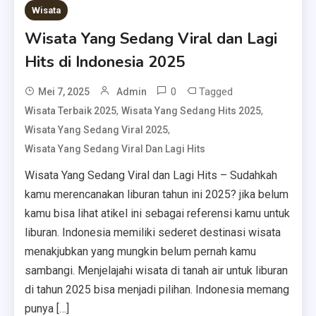
Wisata
Wisata Yang Sedang Viral dan Lagi
Hits di Indonesia 2025
0
Tagged
Mei 7, 2025
Admin
,
,
Wisata Terbaik 2025
Wisata Yang Sedang Hits 2025
,
Wisata Yang Sedang Viral 2025
Wisata Yang Sedang Viral Dan Lagi Hits
Wisata Yang Sedang Viral dan Lagi Hits – Sudahkah
kamu merencanakan liburan tahun ini 2025? jika belum
kamu bisa lihat atikel ini sebagai referensi kamu untuk
liburan. Indonesia memiliki sederet destinasi wisata
menakjubkan yang mungkin belum pernah kamu
sambangi. Menjelajahi wisata di tanah air untuk liburan
di tahun 2025 bisa menjadi pilihan. Indonesia memang
punya […]