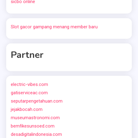
sicbo online
Slot gacor gampang menang member baru
Partner
electric-vibes.com
gatiserviceac.com
seputarpengetahuan.com
jejakbocah.com
museumastronomi.com
bemfikesunsoed.com
desadigitalindonesia.com