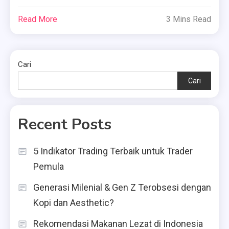
Read More
3 Mins Read
Cari
Cari
Recent Posts
5 Indikator Trading Terbaik untuk Trader
Pemula
Generasi Milenial & Gen Z Terobsesi dengan
Kopi dan Aesthetic?
Rekomendasi Makanan Lezat di Indonesia