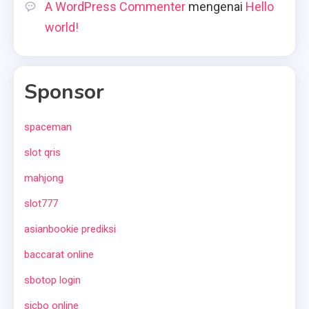
A WordPress Commenter
mengenai
Hello
world!
Sponsor
spaceman
slot qris
mahjong
slot777
asianbookie prediksi
baccarat online
sbotop login
sicbo online