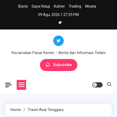
Skip
Bisnis
Gaya Hidup
Kuliner
Trading
Wisata
to
09 Agu, 2026
1:27:29 PM
content
Kecamatan Pasar Kemis – Berita dan Informasi Terkini
Subscribe
Home
Travel Asia Tenggara