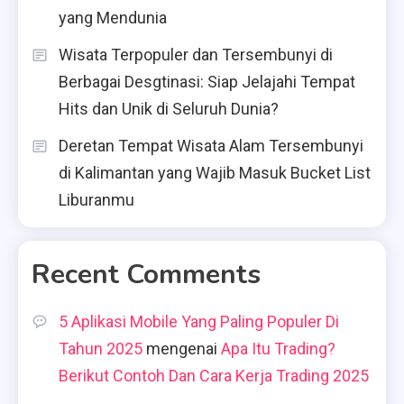
yang Mendunia
Wisata Terpopuler dan Tersembunyi di
Berbagai Desgtinasi: Siap Jelajahi Tempat
Hits dan Unik di Seluruh Dunia?
Deretan Tempat Wisata Alam Tersembunyi
di Kalimantan yang Wajib Masuk Bucket List
Liburanmu
Recent Comments
5 Aplikasi Mobile Yang Paling Populer Di
Tahun 2025
mengenai
Apa Itu Trading?
Berikut Contoh Dan Cara Kerja Trading 2025