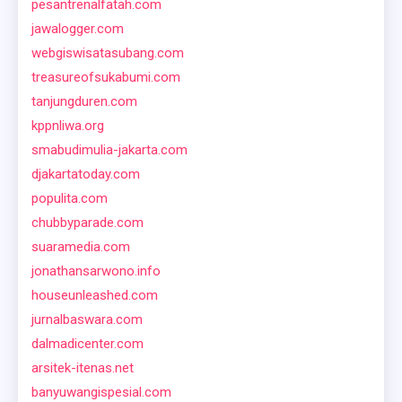
pesantrenalfatah.com
jawalogger.com
webgiswisatasubang.com
treasureofsukabumi.com
tanjungduren.com
kppnliwa.org
smabudimulia-jakarta.com
djakartatoday.com
populita.com
chubbyparade.com
suaramedia.com
jonathansarwono.info
houseunleashed.com
jurnalbaswara.com
dalmadicenter.com
arsitek-itenas.net
banyuwangispesial.com