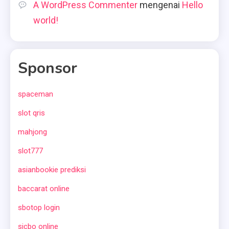
A WordPress Commenter
mengenai
Hello
world!
Sponsor
spaceman
slot qris
mahjong
slot777
asianbookie prediksi
baccarat online
sbotop login
sicbo online