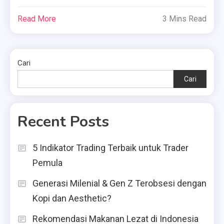
Read More
3 Mins Read
Cari
Cari
Recent Posts
5 Indikator Trading Terbaik untuk Trader
Pemula
Generasi Milenial & Gen Z Terobsesi dengan
Kopi dan Aesthetic?
Rekomendasi Makanan Lezat di Indonesia