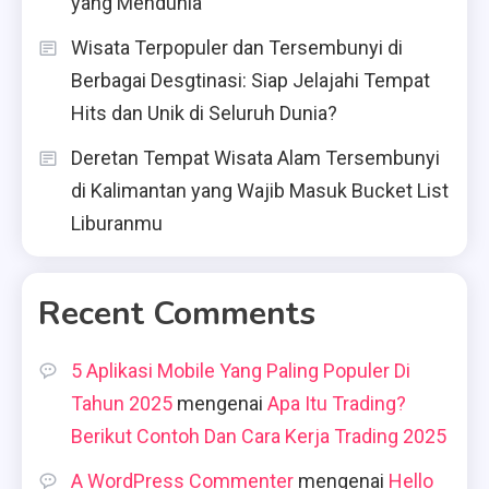
yang Mendunia
Wisata Terpopuler dan Tersembunyi di
Berbagai Desgtinasi: Siap Jelajahi Tempat
Hits dan Unik di Seluruh Dunia?
Deretan Tempat Wisata Alam Tersembunyi
di Kalimantan yang Wajib Masuk Bucket List
Liburanmu
Recent Comments
5 Aplikasi Mobile Yang Paling Populer Di
Tahun 2025
mengenai
Apa Itu Trading?
Berikut Contoh Dan Cara Kerja Trading 2025
A WordPress Commenter
mengenai
Hello