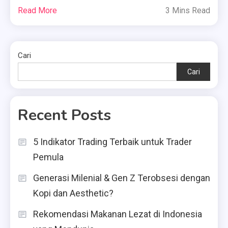
Read More
3 Mins Read
Cari
Cari
Recent Posts
5 Indikator Trading Terbaik untuk Trader
Pemula
Generasi Milenial & Gen Z Terobsesi dengan
Kopi dan Aesthetic?
Rekomendasi Makanan Lezat di Indonesia