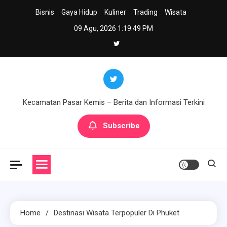
Skip
Bisnis
Gaya Hidup
Kuliner
Trading
Wisata
to
09 Agu, 2026
1:19:49 PM
content
Kecamatan Pasar Kemis – Berita dan Informasi Terkini
Subscribe
Home
Destinasi Wisata Terpopuler Di Phuket