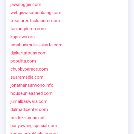
jawalogger.com
webgiswisatasubang.com
treasureofsukabumi.com
tanjungduren.com
kppnliwa.org
smabudimulia-jakarta.com
djakartatoday.com
populita.com
chubbyparade.com
suaramedia.com
jonathansarwono.info
houseunleashed.com
jurnalbaswara.com
dalmadicenter.com
arsitek-itenas.net
banyuwangispesial.com
kemenagkabbekasi.com