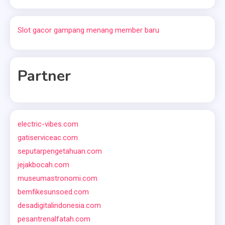
Slot gacor gampang menang member baru
Partner
electric-vibes.com
gatiserviceac.com
seputarpengetahuan.com
jejakbocah.com
museumastronomi.com
bemfikesunsoed.com
desadigitalindonesia.com
pesantrenalfatah.com