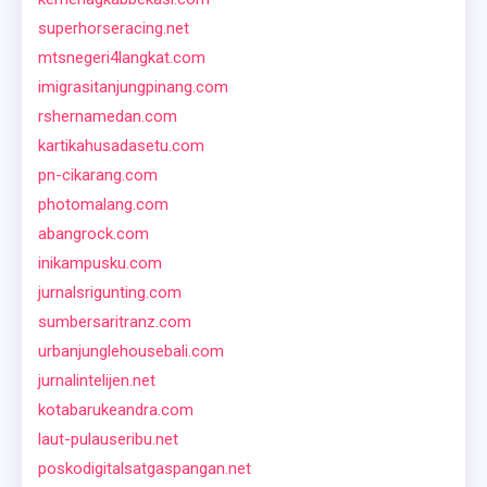
superhorseracing.net
mtsnegeri4langkat.com
imigrasitanjungpinang.com
rshernamedan.com
kartikahusadasetu.com
pn-cikarang.com
photomalang.com
abangrock.com
inikampusku.com
jurnalsrigunting.com
sumbersaritranz.com
urbanjunglehousebali.com
jurnalintelijen.net
kotabarukeandra.com
laut-pulauseribu.net
poskodigitalsatgaspangan.net